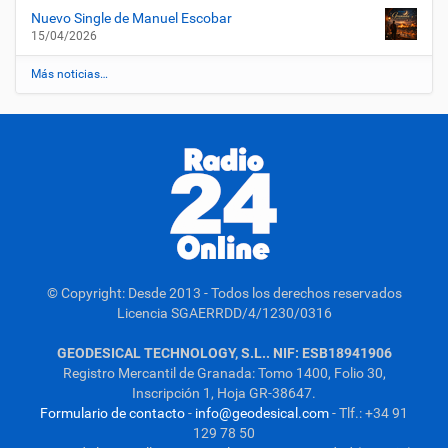
Nuevo Single de Manuel Escobar
15/04/2026
Más noticias…
© Copyright: Desde 2013 - Todos los derechos reservados
Licencia SGAERRDD/4/1230/0316
GEODESICAL TECHNOLOGY, S.L.. NIF: ESB18941906
Registro Mercantil de Granada: Tomo 1400, Folio 30,
Inscripción 1, Hoja GR-38647.
Formulario de contacto
-
info@geodesical.com
- Tlf.: +34 91
129 78 50