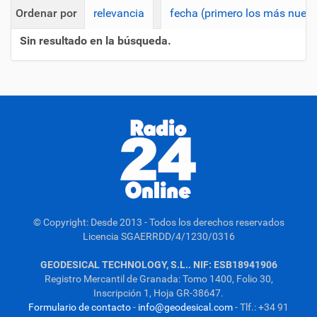
Ordenar por
relevancia
fecha (primero los más nuev
Sin resultado en la búsqueda.
© Copyright: Desde 2013 - Todos los derechos reservados
Licencia SGAERRDD/4/1230/0316
GEODESICAL TECHNOLOGY, S.L.. NIF: ESB18941906
Registro Mercantil de Granada: Tomo 1400, Folio 30,
Inscripción 1, Hoja GR-38647.
Formulario de contacto
-
info@geodesical.com
- Tlf.: +34 91